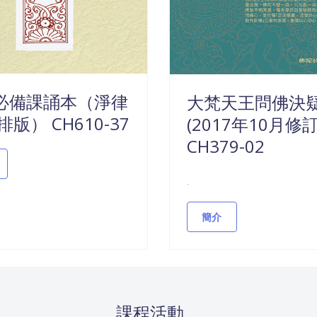
必備課誦本（淨律
大梵天王問佛決
排版） CH610-37
(2017年10月修
CH379-02
.
簡介
課程活動