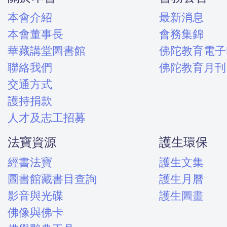
本會介紹
最新消息
本會董事長
會務集錦
華藏講堂圖書館
佛陀教育電子
聯絡我們
佛陀教育月刊
交通方式
護持捐款
人才及志工招募
法寶資源
護生環保
經書法寶
護生文集
圖書館藏書目查詢
護生月曆
影音與光碟
護生圖畫
佛像與佛卡