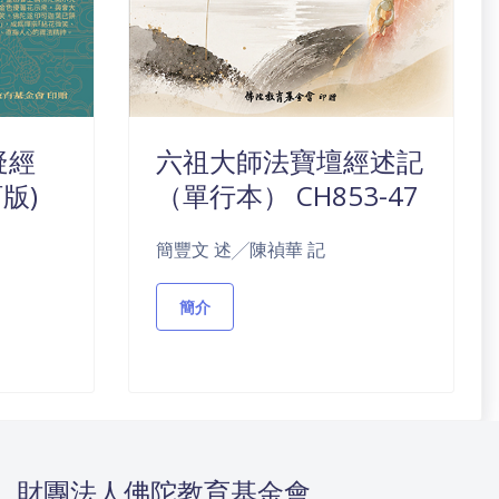
疑經
六祖大師法寶壇經述記
訂版)
（單行本） CH853-47
簡豐文 述╱陳禎華 記
簡介
財團法人佛陀教育基金會