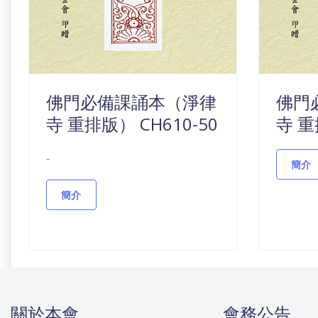
佛門必備課誦本（淨律
佛門
寺 重排版） CH610-50
寺 重
-
簡介
簡介
關於本會
會務公告